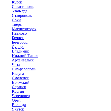
Курск
Севастополь
Улан-Удэ
Ставрополь
Сочи
Тверь
Магнитогорск
Иваново
Брянск
Белгород
Сургут
Владимир
Нижний Тагил
Архангельск
Чита
Симферополь
Калуга
Смоленск
Волжский
Саранск
Курган
Череповец
Орёл
Вологда
Якутск