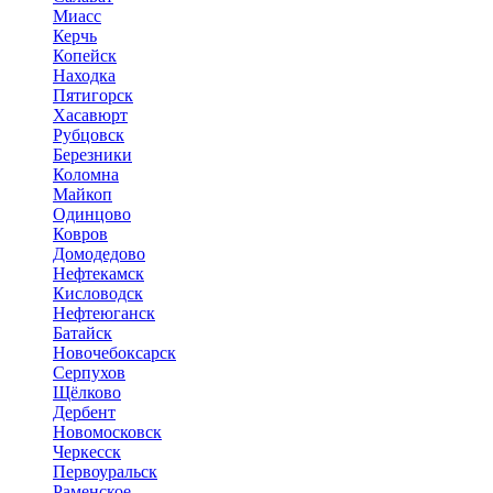
Миасс
Керчь
Копейск
Находка
Пятигорск
Хасавюрт
Рубцовск
Березники
Коломна
Майкоп
Одинцово
Ковров
Домодедово
Нефтекамск
Кисловодск
Нефтеюганск
Батайск
Новочебоксарск
Серпухов
Щёлково
Дербент
Новомосковск
Черкесск
Первоуральск
Раменское