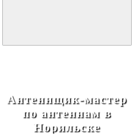
Антеннщик-мастер
по антеннам в
Норильске