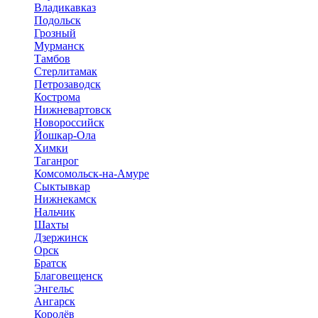
Владикавказ
Подольск
Грозный
Мурманск
Тамбов
Стерлитамак
Петрозаводск
Кострома
Нижневартовск
Новороссийск
Йошкар-Ола
Химки
Таганрог
Комсомольск-на-Амуре
Сыктывкар
Нижнекамск
Нальчик
Шахты
Дзержинск
Орск
Братск
Благовещенск
Энгельс
Ангарск
Королёв