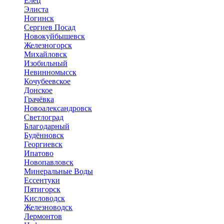
Елец
Элиста
Ногинск
Сергиев Посад
Новокуйбышевск
Железногорск
Михайловск
Изобильный
Невинномысск
Кочубеевское
Донское
Грачёвка
Новоалександровск
Светлоград
Благодарный
Будённовск
Георгиевск
Ипатово
Новопавловск
Минеральные Воды
Ессентуки
Пятигорск
Кисловодск
Железноводск
Лермонтов