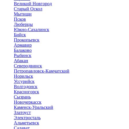
Великий Новгород
Старый Оскол
Мытищи
Псков
Люберцы
Южно-Сахалинск
Бийск
Прокопьевск
Армавир
Балаково
Рыбинск
Абакан
Северодвинск
Петропавловск-Камчатский
Норильск
Уссурийск
Волгодонск
Красногорск
Сызрань
Новочеркасск
Каменск-Уральский
Златоуст
Электросталь
Альметьевск
Салават