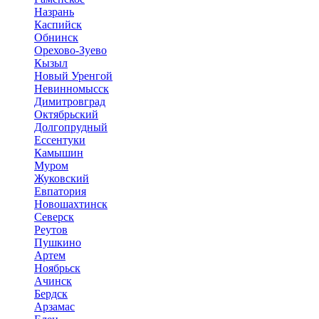
Назрань
Каспийск
Обнинск
Орехово-Зуево
Кызыл
Новый Уренгой
Невинномысск
Димитровград
Октябрьский
Долгопрудный
Ессентуки
Камышин
Муром
Жуковский
Евпатория
Новошахтинск
Северск
Реутов
Пушкино
Артем
Ноябрьск
Ачинск
Бердск
Арзамас