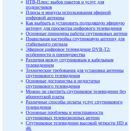
НТВ-Плюс: выбор пакетов и услуг для
подписчиков
Плюсы и минусы использования эфирной
цифровой антенны
Как выбрать и установить подходящую эфирную
антенну для просмотра цифрового телевидения
Основные принципы работы спутниковых антенн
Правильная настройка спутниковую антенну для
стабильного сигнала
Эфирное цифровое телевидение DVB-T2:
особенности и преимущества
Различия между спутниковым и кабельным
телевидением
Технические требования для установки антенны
спутникового телевидения
Основные достоинства и недостатки
спутникового телевидения
Можно ли смотреть спутниковое телевидение без
абонентской платы
Различные способы оплаты услуг спутникового
телевидения
Основные проблемы и неисправности
спутниковых телевизионных антенн
Спутниковое телевидение высокой четкости HD и
4K