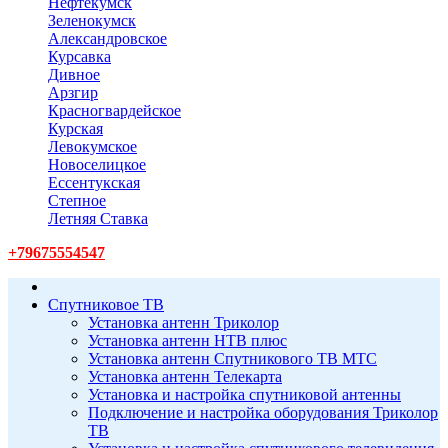
Нефтекумск
Зеленокумск
Александровское
Курсавка
Дивное
Арзгир
Красногвардейское
Курская
Левокумское
Новоселицкое
Ессентукская
Степное
Летняя Ставка
+79675554547
Спутниковое ТВ
Установка антенн Триколор
Установка антенн НТВ плюс
Установка антенн Спутникового ТВ МТС
Установка антенн Телекарта
Установка и настройка спутниковой антенны
Подключение и настройка оборудования Триколор
ТВ