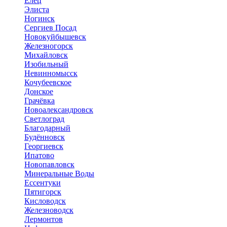
Елец
Элиста
Ногинск
Сергиев Посад
Новокуйбышевск
Железногорск
Михайловск
Изобильный
Невинномысск
Кочубеевское
Донское
Грачёвка
Новоалександровск
Светлоград
Благодарный
Будённовск
Георгиевск
Ипатово
Новопавловск
Минеральные Воды
Ессентуки
Пятигорск
Кисловодск
Железноводск
Лермонтов