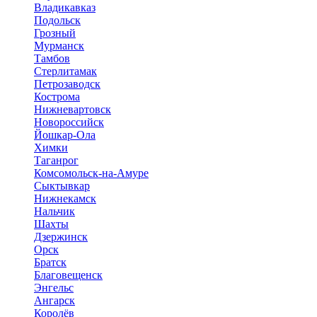
Владикавказ
Подольск
Грозный
Мурманск
Тамбов
Стерлитамак
Петрозаводск
Кострома
Нижневартовск
Новороссийск
Йошкар-Ола
Химки
Таганрог
Комсомольск-на-Амуре
Сыктывкар
Нижнекамск
Нальчик
Шахты
Дзержинск
Орск
Братск
Благовещенск
Энгельс
Ангарск
Королёв