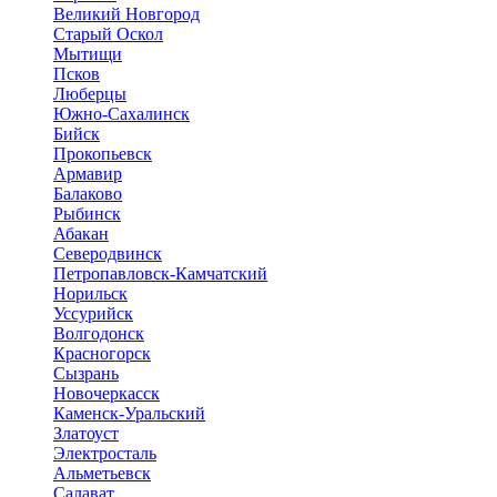
Великий Новгород
Старый Оскол
Мытищи
Псков
Люберцы
Южно-Сахалинск
Бийск
Прокопьевск
Армавир
Балаково
Рыбинск
Абакан
Северодвинск
Петропавловск-Камчатский
Норильск
Уссурийск
Волгодонск
Красногорск
Сызрань
Новочеркасск
Каменск-Уральский
Златоуст
Электросталь
Альметьевск
Салават