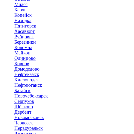
Миасс
Керчь
Копейск
Находка
Пятигорск
Хасавюрт
Рубцовск
Березники
Коломна
Майкоп
Одинцово
Ковров
Домодедово
Нефтекамск
Кисловодск
Нефтеюганск
Батайск
Новочебоксарск
Серпухов
Щёлково
Дербент
Новомосковск
Черкесск
Первоуральск
Раменское