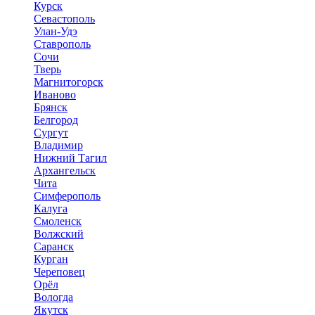
Курск
Севастополь
Улан-Удэ
Ставрополь
Сочи
Тверь
Магнитогорск
Иваново
Брянск
Белгород
Сургут
Владимир
Нижний Тагил
Архангельск
Чита
Симферополь
Калуга
Смоленск
Волжский
Саранск
Курган
Череповец
Орёл
Вологда
Якутск