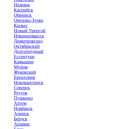
Назрань
Каспийск
Обнинск
Орехово-Зуево
Кызыл
Новый Уренгой
Невинномысск
Димитровград
Октябрьский
Долгопрудный
Ессентуки
Камышин
Муром
Жуковский
Евпатория
Новошахтинск
Северск
Реутов
Пушкино
Артем
Ноябрьск
Ачинск
Бердск
Арзамас