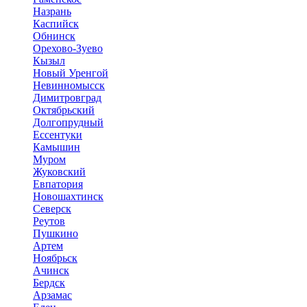
Назрань
Каспийск
Обнинск
Орехово-Зуево
Кызыл
Новый Уренгой
Невинномысск
Димитровград
Октябрьский
Долгопрудный
Ессентуки
Камышин
Муром
Жуковский
Евпатория
Новошахтинск
Северск
Реутов
Пушкино
Артем
Ноябрьск
Ачинск
Бердск
Арзамас