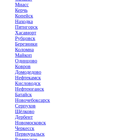
Миасс
Керчь
Копейск
Находка
Пятигорск
Хасавюрт
Рубцовск
Березники
Коломна
Майкоп
Одинцово
Ковров
Домодедово
Нефтекамск
Кисловодск
Нефтеюганск
Батайск
Новочебоксарск
Серпухов
Щёлково
Дербент
Новомосковск
Черкесск
Первоуральск
Раменское