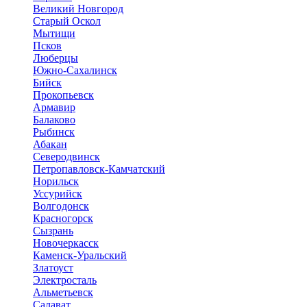
Великий Новгород
Старый Оскол
Мытищи
Псков
Люберцы
Южно-Сахалинск
Бийск
Прокопьевск
Армавир
Балаково
Рыбинск
Абакан
Северодвинск
Петропавловск-Камчатский
Норильск
Уссурийск
Волгодонск
Красногорск
Сызрань
Новочеркасск
Каменск-Уральский
Златоуст
Электросталь
Альметьевск
Салават