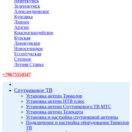
Нефтекумск
Зеленокумск
Александровское
Курсавка
Дивное
Арзгир
Красногвардейское
Курская
Левокумское
Новоселицкое
Ессентукская
Степное
Летняя Ставка
+79675554547
Спутниковое ТВ
Установка антенн Триколор
Установка антенн НТВ плюс
Установка антенн Спутникового ТВ МТС
Установка антенн Телекарта
Установка и настройка спутниковой антенны
Подключение и настройка оборудования Триколор
ТВ