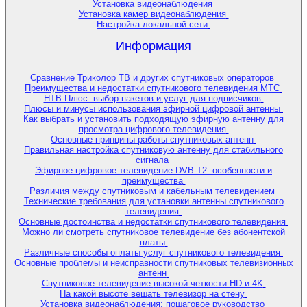
Установка видеонаблюдения
Установка камер видеонаблюдения
Настройка локальной сети
Информация
Сравнение Триколор ТВ и других спутниковых операторов
Преимущества и недостатки спутникового телевидения МТС
НТВ-Плюс: выбор пакетов и услуг для подписчиков
Плюсы и минусы использования эфирной цифровой антенны
Как выбрать и установить подходящую эфирную антенну для
просмотра цифрового телевидения
Основные принципы работы спутниковых антенн
Правильная настройка спутниковую антенну для стабильного
сигнала
Эфирное цифровое телевидение DVB-T2: особенности и
преимущества
Различия между спутниковым и кабельным телевидением
Технические требования для установки антенны спутникового
телевидения
Основные достоинства и недостатки спутникового телевидения
Можно ли смотреть спутниковое телевидение без абонентской
платы
Различные способы оплаты услуг спутникового телевидения
Основные проблемы и неисправности спутниковых телевизионных
антенн
Спутниковое телевидение высокой четкости HD и 4K
На какой высоте вешать телевизор на стену
Установка видеонаблюдения: пошаговое руководство