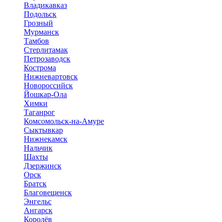
Владикавказ
Подольск
Грозный
Мурманск
Тамбов
Стерлитамак
Петрозаводск
Кострома
Нижневартовск
Новороссийск
Йошкар-Ола
Химки
Таганрог
Комсомольск-на-Амуре
Сыктывкар
Нижнекамск
Нальчик
Шахты
Дзержинск
Орск
Братск
Благовещенск
Энгельс
Ангарск
Королёв