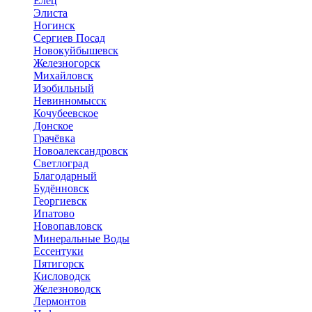
Елец
Элиста
Ногинск
Сергиев Посад
Новокуйбышевск
Железногорск
Михайловск
Изобильный
Невинномысск
Кочубеевское
Донское
Грачёвка
Новоалександровск
Светлоград
Благодарный
Будённовск
Георгиевск
Ипатово
Новопавловск
Минеральные Воды
Ессентуки
Пятигорск
Кисловодск
Железноводск
Лермонтов