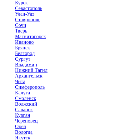
Курск
Севастополь
Улан-Удэ
Ставрополь
Сочи
Тверь
Магнитогорск
Иваново
Брянск
Белгород
Сургут
Владимир
Нижний Тагил
Архангельск
Чита
Симферополь
Калуга
Смоленск
Волжский
Саранск
Курган
Череповец
Орёл
Вологда
Якутск