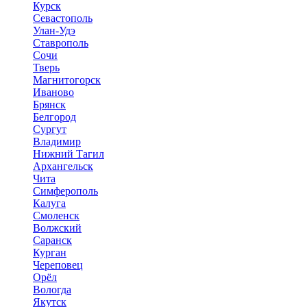
Курск
Севастополь
Улан-Удэ
Ставрополь
Сочи
Тверь
Магнитогорск
Иваново
Брянск
Белгород
Сургут
Владимир
Нижний Тагил
Архангельск
Чита
Симферополь
Калуга
Смоленск
Волжский
Саранск
Курган
Череповец
Орёл
Вологда
Якутск