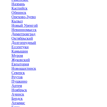
Назрань
Каспийск
Обнинск
Орехово-Зуево
Кызыл
Новый Уренгой
Невинномысск
Димитровград
Октябрьский
Долгопрудный
Ессентуки
Камышин
Муром
Жуковский
Евпатория
Новошахтинск
Северск
Реутов
Пушкино
Артем
Ноябрьск
Ачинск
Бердск
Арзамас