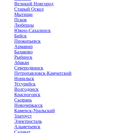
Великий Новгород
Старый Оскол
Мытищи
Псков
Люберцы
Южно-Сахалинск
Бийск
Прокопьевск
Армавир
Балаково
Рыбинск
Абакан
Северодвинск
Петропавловск-Камчатский
Норильск
Уссурийск
Волгодонск
Красногорск
Сызрань
Новочеркасск
Каменск-Уральский
Златоуст
Электросталь
Альметьевск
Салават