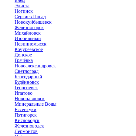
Елец
Элиста
Ногинск
Сергиев Посад
Новокуйбышевск
Железногорск
Михайловск
Изобильный
Невинномысск
Кочубеевское
Донское
Грачёвка
Новоалександровск
Светлоград
Благодарный
Будённовск
Георгиевск
Ипатово
Новопавловск
Минеральные Воды
Ессентуки
Пятигорск
Кисловодск
Железноводск
Лермонтов