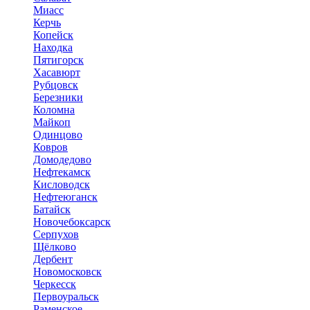
Миасс
Керчь
Копейск
Находка
Пятигорск
Хасавюрт
Рубцовск
Березники
Коломна
Майкоп
Одинцово
Ковров
Домодедово
Нефтекамск
Кисловодск
Нефтеюганск
Батайск
Новочебоксарск
Серпухов
Щёлково
Дербент
Новомосковск
Черкесск
Первоуральск
Раменское