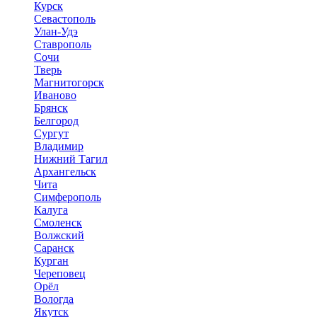
Курск
Севастополь
Улан-Удэ
Ставрополь
Сочи
Тверь
Магнитогорск
Иваново
Брянск
Белгород
Сургут
Владимир
Нижний Тагил
Архангельск
Чита
Симферополь
Калуга
Смоленск
Волжский
Саранск
Курган
Череповец
Орёл
Вологда
Якутск