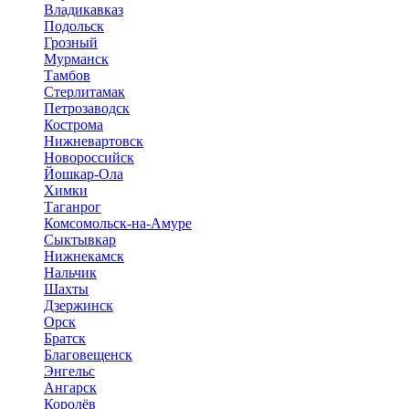
Владикавказ
Подольск
Грозный
Мурманск
Тамбов
Стерлитамак
Петрозаводск
Кострома
Нижневартовск
Новороссийск
Йошкар-Ола
Химки
Таганрог
Комсомольск-на-Амуре
Сыктывкар
Нижнекамск
Нальчик
Шахты
Дзержинск
Орск
Братск
Благовещенск
Энгельс
Ангарск
Королёв