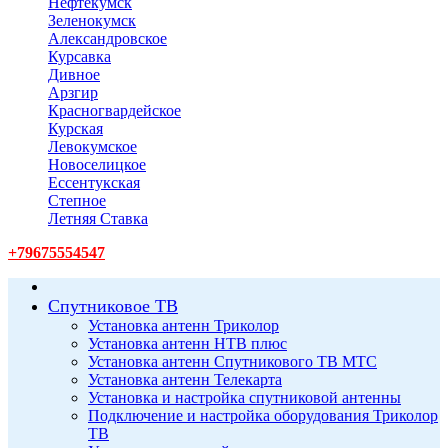
Нефтекумск
Зеленокумск
Александровское
Курсавка
Дивное
Арзгир
Красногвардейское
Курская
Левокумское
Новоселицкое
Ессентукская
Степное
Летняя Ставка
+79675554547
Спутниковое ТВ
Установка антенн Триколор
Установка антенн НТВ плюс
Установка антенн Спутникового ТВ МТС
Установка антенн Телекарта
Установка и настройка спутниковой антенны
Подключение и настройка оборудования Триколор
ТВ