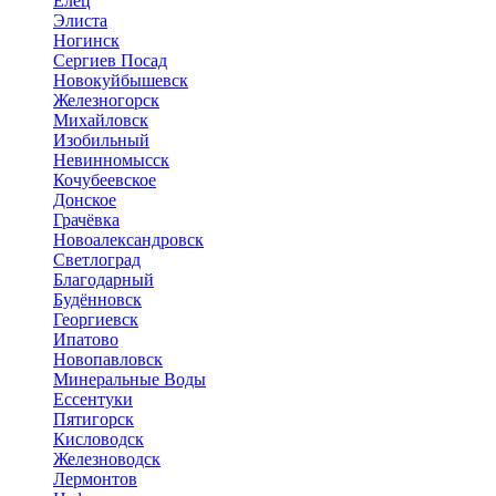
Елец
Элиста
Ногинск
Сергиев Посад
Новокуйбышевск
Железногорск
Михайловск
Изобильный
Невинномысск
Кочубеевское
Донское
Грачёвка
Новоалександровск
Светлоград
Благодарный
Будённовск
Георгиевск
Ипатово
Новопавловск
Минеральные Воды
Ессентуки
Пятигорск
Кисловодск
Железноводск
Лермонтов