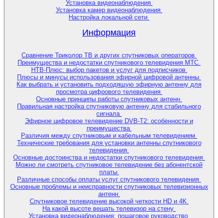
Установка видеонаблюдения
Установка камер видеонаблюдения
Настройка локальной сети
Информация
Сравнение Триколор ТВ и других спутниковых операторов
Преимущества и недостатки спутникового телевидения МТС
НТВ-Плюс: выбор пакетов и услуг для подписчиков
Плюсы и минусы использования эфирной цифровой антенны
Как выбрать и установить подходящую эфирную антенну для
просмотра цифрового телевидения
Основные принципы работы спутниковых антенн
Правильная настройка спутниковую антенну для стабильного
сигнала
Эфирное цифровое телевидение DVB-T2: особенности и
преимущества
Различия между спутниковым и кабельным телевидением
Технические требования для установки антенны спутникового
телевидения
Основные достоинства и недостатки спутникового телевидения
Можно ли смотреть спутниковое телевидение без абонентской
платы
Различные способы оплаты услуг спутникового телевидения
Основные проблемы и неисправности спутниковых телевизионных
антенн
Спутниковое телевидение высокой четкости HD и 4K
На какой высоте вешать телевизор на стену
Установка видеонаблюдения: пошаговое руководство