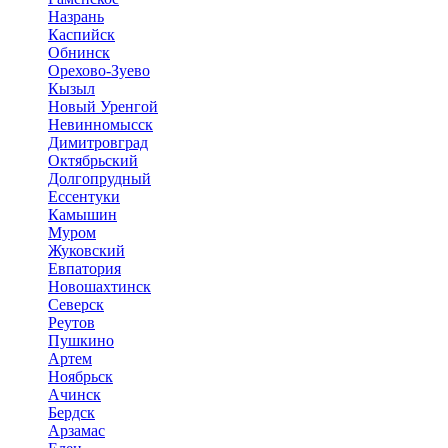
Назрань
Каспийск
Обнинск
Орехово-Зуево
Кызыл
Новый Уренгой
Невинномысск
Димитровград
Октябрьский
Долгопрудный
Ессентуки
Камышин
Муром
Жуковский
Евпатория
Новошахтинск
Северск
Реутов
Пушкино
Артем
Ноябрьск
Ачинск
Бердск
Арзамас