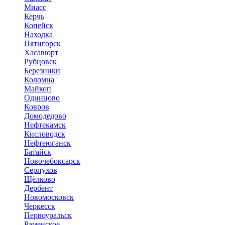
Миасс
Керчь
Копейск
Находка
Пятигорск
Хасавюрт
Рубцовск
Березники
Коломна
Майкоп
Одинцово
Ковров
Домодедово
Нефтекамск
Кисловодск
Нефтеюганск
Батайск
Новочебоксарск
Серпухов
Щёлково
Дербент
Новомосковск
Черкесск
Первоуральск
Раменское