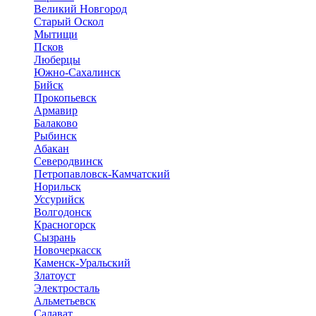
Великий Новгород
Старый Оскол
Мытищи
Псков
Люберцы
Южно-Сахалинск
Бийск
Прокопьевск
Армавир
Балаково
Рыбинск
Абакан
Северодвинск
Петропавловск-Камчатский
Норильск
Уссурийск
Волгодонск
Красногорск
Сызрань
Новочеркасск
Каменск-Уральский
Златоуст
Электросталь
Альметьевск
Салават