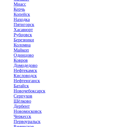
Миасс
Керчь
Копейск
Находка
Пятигорск
Хасавюрт
Рубцовск
Березники
Коломна
Майкоп
Одинцово
Ковров
Домодедово
Нефтекамск
Кисловодск
Нефтеюганск
Батайск
Новочебоксарск
Серпухов
Щёлково
Дербент
Новомосковск
Черкесск
Первоуральск
Раменское