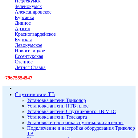
Нефтекумск
Зеленокумск
Александровское
Курсавка
Дивное
Арзгир
Красногвардейское
Курская
Левокумское
Новоселицкое
Ессентукская
Степное
Летняя Ставка
+79675554547
Спутниковое ТВ
Установка антенн Триколор
Установка антенн НТВ плюс
Установка антенн Спутникового ТВ МТС
Установка антенн Телекарта
Установка и настройка спутниковой антенны
Подключение и настройка оборудования Триколор
ТВ