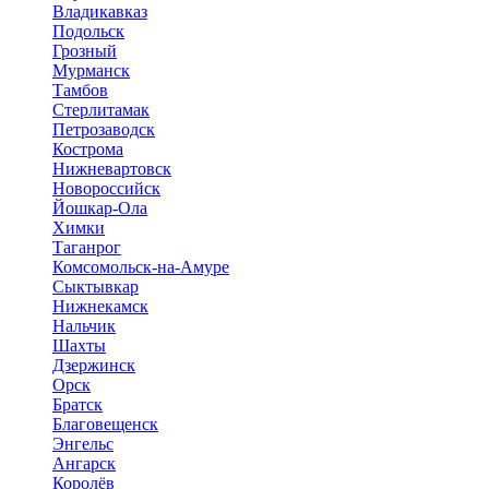
Владикавказ
Подольск
Грозный
Мурманск
Тамбов
Стерлитамак
Петрозаводск
Кострома
Нижневартовск
Новороссийск
Йошкар-Ола
Химки
Таганрог
Комсомольск-на-Амуре
Сыктывкар
Нижнекамск
Нальчик
Шахты
Дзержинск
Орск
Братск
Благовещенск
Энгельс
Ангарск
Королёв