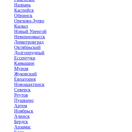
Назрань
Каспийск
Обнинск
Орехово-Зуево
Кызыл
Новый Уренгой
Невинномысск
Димитровград
Октябрьский
Долгопрудный
Ессентуки
Камышин
Муром
Жуковский
Евпатория
Новошахтинск
Северск
Реутов
Пушкино
Артем
Ноябрьск
Ачинск
Бердск
Арзамас