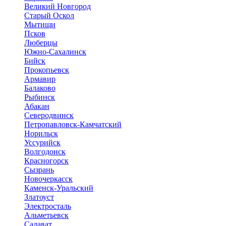
Великий Новгород
Старый Оскол
Мытищи
Псков
Люберцы
Южно-Сахалинск
Бийск
Прокопьевск
Армавир
Балаково
Рыбинск
Абакан
Северодвинск
Петропавловск-Камчатский
Норильск
Уссурийск
Волгодонск
Красногорск
Сызрань
Новочеркасск
Каменск-Уральский
Златоуст
Электросталь
Альметьевск
Салават