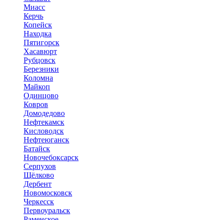
Миасс
Керчь
Копейск
Находка
Пятигорск
Хасавюрт
Рубцовск
Березники
Коломна
Майкоп
Одинцово
Ковров
Домодедово
Нефтекамск
Кисловодск
Нефтеюганск
Батайск
Новочебоксарск
Серпухов
Щёлково
Дербент
Новомосковск
Черкесск
Первоуральск
Раменское