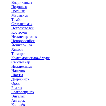
Владикавказ
Подольск
Грозный
Мурманск
Тамбов
Стерлитамак
Петрозаводск
Кострома
Нижневартовск
Новороссийск
Йошкар-Ола
Химки
Таганрог
Комсомольск-на-Амуре
Сыктывкар
Нижнекамск
Нальчик
Шахты
Дзержинск
Орск
Братск
Благовещенск
Энгельс
Ангарск
Королёв