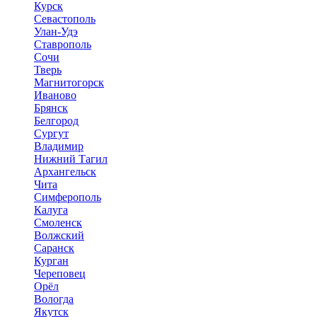
Курск
Севастополь
Улан-Удэ
Ставрополь
Сочи
Тверь
Магнитогорск
Иваново
Брянск
Белгород
Сургут
Владимир
Нижний Тагил
Архангельск
Чита
Симферополь
Калуга
Смоленск
Волжский
Саранск
Курган
Череповец
Орёл
Вологда
Якутск