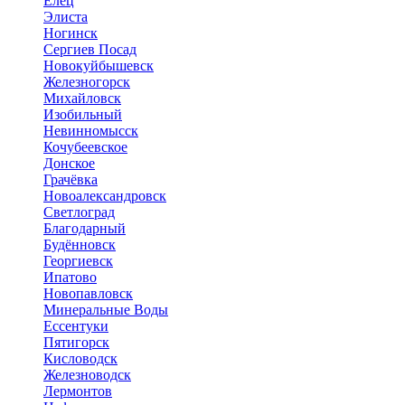
Елец
Элиста
Ногинск
Сергиев Посад
Новокуйбышевск
Железногорск
Михайловск
Изобильный
Невинномысск
Кочубеевское
Донское
Грачёвка
Новоалександровск
Светлоград
Благодарный
Будённовск
Георгиевск
Ипатово
Новопавловск
Минеральные Воды
Ессентуки
Пятигорск
Кисловодск
Железноводск
Лермонтов