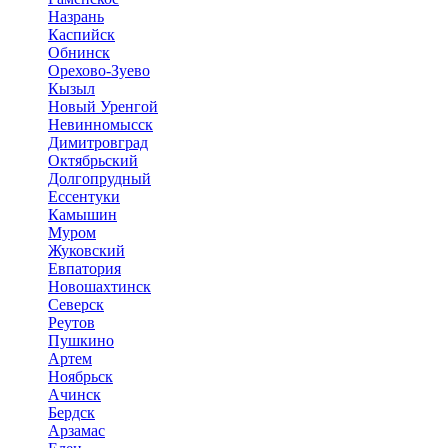
Назрань
Каспийск
Обнинск
Орехово-Зуево
Кызыл
Новый Уренгой
Невинномысск
Димитровград
Октябрьский
Долгопрудный
Ессентуки
Камышин
Муром
Жуковский
Евпатория
Новошахтинск
Северск
Реутов
Пушкино
Артем
Ноябрьск
Ачинск
Бердск
Арзамас