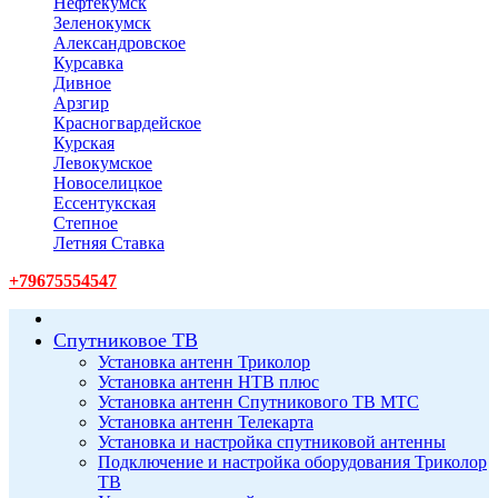
Нефтекумск
Зеленокумск
Александровское
Курсавка
Дивное
Арзгир
Красногвардейское
Курская
Левокумское
Новоселицкое
Ессентукская
Степное
Летняя Ставка
+79675554547
Спутниковое ТВ
Установка антенн Триколор
Установка антенн НТВ плюс
Установка антенн Спутникового ТВ МТС
Установка антенн Телекарта
Установка и настройка спутниковой антенны
Подключение и настройка оборудования Триколор
ТВ