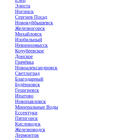
Елец
Элиста
Ногинск
Сергиев Посад
Новокуйбышевск
Железногорск
Михайловск
Изобильный
Невинномысск
Кочубеевское
Донское
Грачёвка
Новоалександровск
Светлоград
Благодарный
Будённовск
Георгиевск
Ипатово
Новопавловск
Минеральные Воды
Ессентуки
Пятигорск
Кисловодск
Железноводск
Лермонтов