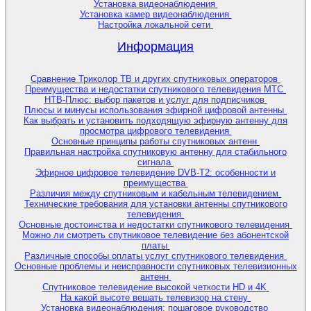
Установка видеонаблюдения
Установка камер видеонаблюдения
Настройка локальной сети
Информация
Сравнение Триколор ТВ и других спутниковых операторов
Преимущества и недостатки спутникового телевидения МТС
НТВ-Плюс: выбор пакетов и услуг для подписчиков
Плюсы и минусы использования эфирной цифровой антенны
Как выбрать и установить подходящую эфирную антенну для
просмотра цифрового телевидения
Основные принципы работы спутниковых антенн
Правильная настройка спутниковую антенну для стабильного
сигнала
Эфирное цифровое телевидение DVB-T2: особенности и
преимущества
Различия между спутниковым и кабельным телевидением
Технические требования для установки антенны спутникового
телевидения
Основные достоинства и недостатки спутникового телевидения
Можно ли смотреть спутниковое телевидение без абонентской
платы
Различные способы оплаты услуг спутникового телевидения
Основные проблемы и неисправности спутниковых телевизионных
антенн
Спутниковое телевидение высокой четкости HD и 4K
На какой высоте вешать телевизор на стену
Установка видеонаблюдения: пошаговое руководство