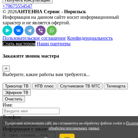
Получить консультацию
+79675554547
© 2026
АНТЕННА Сервис - Норильск
Информация на данном сайте носит информационный
характер и не является офертой.
Пользовательское соглашение
Конфиденциальность
Стать мастером
Наши партнеры
Закажите звонок мастера
×
Выберите, какие работы вам требуются...
Триколор ТВ
НТВ плюс
Спутниковое ТВ МТС
Телекарта
Эфирное ТВ
Очистить
Имя:
Телефон:
Продолжая использовать сайт, вы соглашаетесь на обработку файлов cookie и
Полити
обработки персональных данных
Информация о заказе: