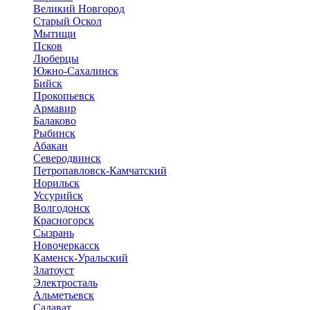
Великий Новгород
Старый Оскол
Мытищи
Псков
Люберцы
Южно-Сахалинск
Бийск
Прокопьевск
Армавир
Балаково
Рыбинск
Абакан
Северодвинск
Петропавловск-Камчатский
Норильск
Уссурийск
Волгодонск
Красногорск
Сызрань
Новочеркасск
Каменск-Уральский
Златоуст
Электросталь
Альметьевск
Салават