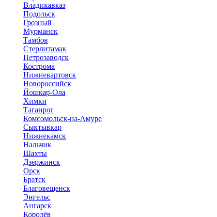
Владикавказ
Подольск
Грозный
Мурманск
Тамбов
Стерлитамак
Петрозаводск
Кострома
Нижневартовск
Новороссийск
Йошкар-Ола
Химки
Таганрог
Комсомольск-на-Амуре
Сыктывкар
Нижнекамск
Нальчик
Шахты
Дзержинск
Орск
Братск
Благовещенск
Энгельс
Ангарск
Королёв