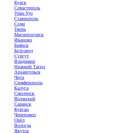
Курск
Севастополь
Улан-Удэ
Ставрополь
Сочи
Тверь
Магнитогорск
Иваново
Брянск
Белгород
Сургут
Владимир
Нижний Тагил
Архангельск
Чита
Симферополь
Калуга
Смоленск
Волжский
Саранск
Курган
Череповец
Орёл
Вологда
Якутск