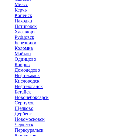
Миасс
Керчь
Копейск
Находка
Пятигорск
Хасавюрт
Рубцовск
Березники
Коломна
Майкоп
Одинцово
Ковров
Домодедово
Нефтекамск
Кисловодск
Нефтеюганск
Батайск
Новочебоксарск
Серпухов
Щёлково
Дербент
Новомосковск
Черкесск
Первоуральск
Раменское