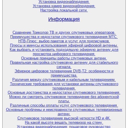
Установка видеонаблюдения
Установка камер видеонаблюдения
Настройка локальной сети
Информация
Сравнение Триколор ТВ и других спутниковых операторов
Преимущества и недостатки спутникового телевидения МТС
НТВ-Плюс: выбор пакетов и услуг для подписчиков
Плюсы и минусы использования эфирной цифровой антенны
Как выбрать и установить подходящую эфирную антенну для
просмотра цифрового телевидения
Основные принципы работы спутниковых антенн
Правильная настройка спутниковую антенну для стабильного
сигнала
Эфирное цифровое телевидение DVB-T2: особенности и
преимущества
Различия между спутниковым и кабельным телевидением
Технические требования для установки антенны спутникового
телевидения
Основные достоинства и недостатки спутникового телевидения
Можно ли смотреть спутниковое телевидение без абонентской
платы
Различные способы оплаты услуг спутникового телевидения
Основные проблемы и неисправности спутниковых телевизионных
антенн
Спутниковое телевидение высокой четкости HD и 4K
На какой высоте вешать телевизор на стену
Установка видеонаблюдения: пошаговое руководство