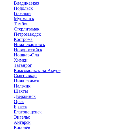
Владикавказ
Подольск
Грозный
Мурманск
Тамбов
Стерлитамак
Петрозаводск
Кострома
Нижневартовск
Новороссийск
Йошкар-Ола
Химки
Таганрог
Комсомольск-на-Амуре
Сыктывкар
Нижнекамск
Нальчик
Шахты
Дзержинск
Орск
Братск
Благовещенск
Энгельс
Ангарск
Королёв