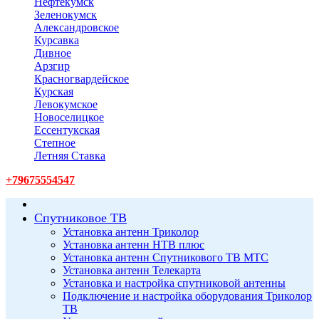
Нефтекумск
Зеленокумск
Александровское
Курсавка
Дивное
Арзгир
Красногвардейское
Курская
Левокумское
Новоселицкое
Ессентукская
Степное
Летняя Ставка
+79675554547
Спутниковое ТВ
Установка антенн Триколор
Установка антенн НТВ плюс
Установка антенн Спутникового ТВ МТС
Установка антенн Телекарта
Установка и настройка спутниковой антенны
Подключение и настройка оборудования Триколор
ТВ