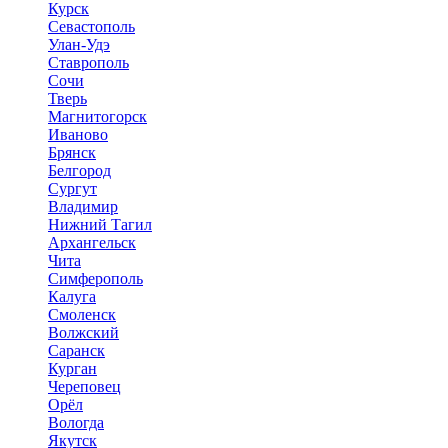
Курск
Севастополь
Улан-Удэ
Ставрополь
Сочи
Тверь
Магнитогорск
Иваново
Брянск
Белгород
Сургут
Владимир
Нижний Тагил
Архангельск
Чита
Симферополь
Калуга
Смоленск
Волжский
Саранск
Курган
Череповец
Орёл
Вологда
Якутск