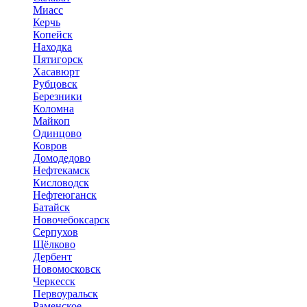
Миасс
Керчь
Копейск
Находка
Пятигорск
Хасавюрт
Рубцовск
Березники
Коломна
Майкоп
Одинцово
Ковров
Домодедово
Нефтекамск
Кисловодск
Нефтеюганск
Батайск
Новочебоксарск
Серпухов
Щёлково
Дербент
Новомосковск
Черкесск
Первоуральск
Раменское