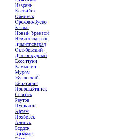
Назрань
Каспийск
Обнинск
Орехово-Зуево
Кызыл
Новый Уренгой
Невинномысск
Димитровград
Октябрьский
Долгопрудный
Ессентуки
Камышин
Муром
Жуковский
Евпатория
Новошахтинск
Северск
Реутов
Пушкино
Артем
Ноябрьск
Ачинск
Бердск
Арзамас