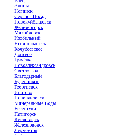
Елец
Элиста
Ногинск
Сергиев Посад
Новокуйбышевск
Железногорск
Михайловск
Изобильный
Невинномысск
Кочубеевское
Донское
Грачёвка
Новоалександровск
Светлоград
Благодарный
Будённовск
Георгиевск
Ипатово
Новопавловск
Минеральные Воды
Ессентуки
Пятигорск
Кисловодск
Железноводск
Лермонтов