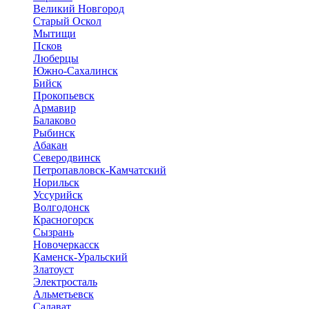
Великий Новгород
Старый Оскол
Мытищи
Псков
Люберцы
Южно-Сахалинск
Бийск
Прокопьевск
Армавир
Балаково
Рыбинск
Абакан
Северодвинск
Петропавловск-Камчатский
Норильск
Уссурийск
Волгодонск
Красногорск
Сызрань
Новочеркасск
Каменск-Уральский
Златоуст
Электросталь
Альметьевск
Салават