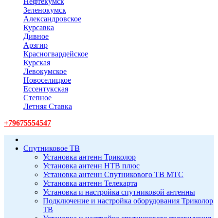
Нефтекумск
Зеленокумск
Александровское
Курсавка
Дивное
Арзгир
Красногвардейское
Курская
Левокумское
Новоселицкое
Ессентукская
Степное
Летняя Ставка
+79675554547
Спутниковое ТВ
Установка антенн Триколор
Установка антенн НТВ плюс
Установка антенн Спутникового ТВ МТС
Установка антенн Телекарта
Установка и настройка спутниковой антенны
Подключение и настройка оборудования Триколор
ТВ