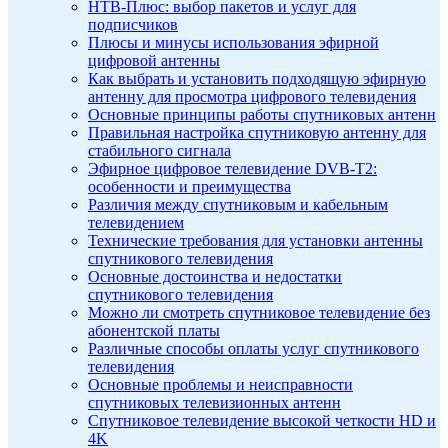
НТВ-Плюс: выбор пакетов и услуг для
подписчиков
Плюсы и минусы использования эфирной
цифровой антенны
Как выбрать и установить подходящую эфирную
антенну для просмотра цифрового телевидения
Основные принципы работы спутниковых антенн
Правильная настройка спутниковую антенну для
стабильного сигнала
Эфирное цифровое телевидение DVB-T2:
особенности и преимущества
Различия между спутниковым и кабельным
телевидением
Технические требования для установки антенны
спутникового телевидения
Основные достоинства и недостатки
спутникового телевидения
Можно ли смотреть спутниковое телевидение без
абонентской платы
Различные способы оплаты услуг спутникового
телевидения
Основные проблемы и неисправности
спутниковых телевизионных антенн
Спутниковое телевидение высокой четкости HD и
4K