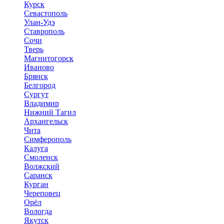
Курск
Севастополь
Улан-Удэ
Ставрополь
Сочи
Тверь
Магнитогорск
Иваново
Брянск
Белгород
Сургут
Владимир
Нижний Тагил
Архангельск
Чита
Симферополь
Калуга
Смоленск
Волжский
Саранск
Курган
Череповец
Орёл
Вологда
Якутск