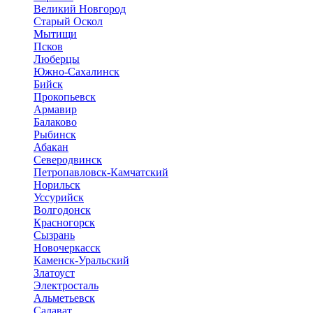
Великий Новгород
Старый Оскол
Мытищи
Псков
Люберцы
Южно-Сахалинск
Бийск
Прокопьевск
Армавир
Балаково
Рыбинск
Абакан
Северодвинск
Петропавловск-Камчатский
Норильск
Уссурийск
Волгодонск
Красногорск
Сызрань
Новочеркасск
Каменск-Уральский
Златоуст
Электросталь
Альметьевск
Салават