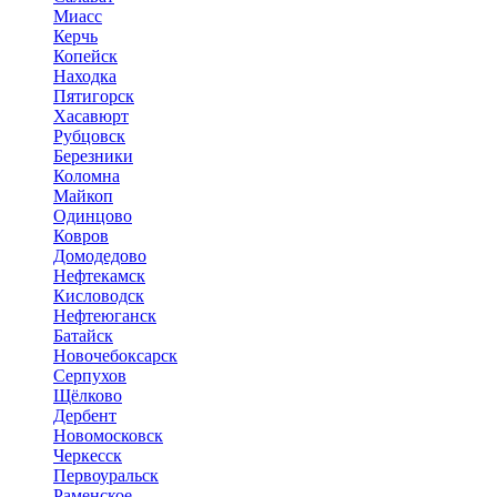
Миасс
Керчь
Копейск
Находка
Пятигорск
Хасавюрт
Рубцовск
Березники
Коломна
Майкоп
Одинцово
Ковров
Домодедово
Нефтекамск
Кисловодск
Нефтеюганск
Батайск
Новочебоксарск
Серпухов
Щёлково
Дербент
Новомосковск
Черкесск
Первоуральск
Раменское