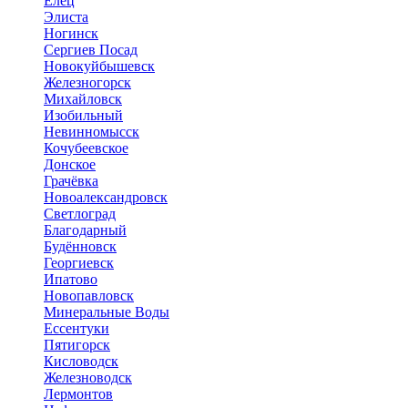
Елец
Элиста
Ногинск
Сергиев Посад
Новокуйбышевск
Железногорск
Михайловск
Изобильный
Невинномысск
Кочубеевское
Донское
Грачёвка
Новоалександровск
Светлоград
Благодарный
Будённовск
Георгиевск
Ипатово
Новопавловск
Минеральные Воды
Ессентуки
Пятигорск
Кисловодск
Железноводск
Лермонтов