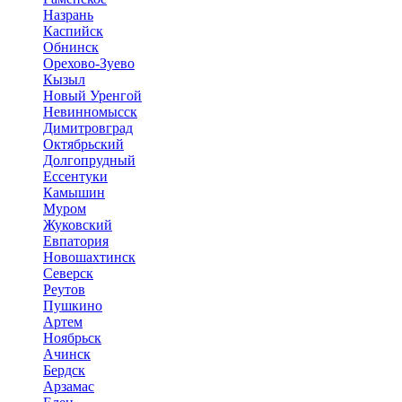
Назрань
Каспийск
Обнинск
Орехово-Зуево
Кызыл
Новый Уренгой
Невинномысск
Димитровград
Октябрьский
Долгопрудный
Ессентуки
Камышин
Муром
Жуковский
Евпатория
Новошахтинск
Северск
Реутов
Пушкино
Артем
Ноябрьск
Ачинск
Бердск
Арзамас