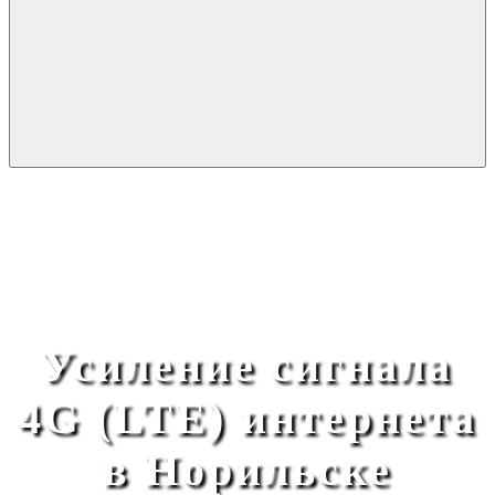
Усиление сигнала
4G (LTE) интернета
в Норильске