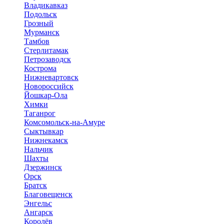
Владикавказ
Подольск
Грозный
Мурманск
Тамбов
Стерлитамак
Петрозаводск
Кострома
Нижневартовск
Новороссийск
Йошкар-Ола
Химки
Таганрог
Комсомольск-на-Амуре
Сыктывкар
Нижнекамск
Нальчик
Шахты
Дзержинск
Орск
Братск
Благовещенск
Энгельс
Ангарск
Королёв