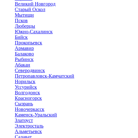
Великий Новгород
Старый Оскол
Мытищи
Псков
Люберцы
Южно-Сахалинск
Бийск
Прокопьевск
Армавир
Балаково
Рыбинск
Абакан
Северодвинск
Петропавловск-Камчатский
Норильск
Уссурийск
Волгодонск
Красногорск
Сызрань
Новочеркасск
Каменск-Уральский
Златоуст
Электросталь
Альметьевск
Салават