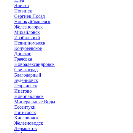
Елец
Элиста
Ногинск
Сергиев Посад
Новокуйбышевск
Железногорск
Михайловск
Изобильный
Невинномысск
Кочубеевское
Донское
Грачёвка
Новоалександровск
Светлоград
Благодарный
Будённовск
Георгиевск
Ипатово
Новопавловск
Минеральные Воды
Ессентуки
Пятигорск
Кисловодск
Железноводск
Лермонтов