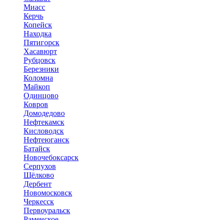
Миасс
Керчь
Копейск
Находка
Пятигорск
Хасавюрт
Рубцовск
Березники
Коломна
Майкоп
Одинцово
Ковров
Домодедово
Нефтекамск
Кисловодск
Нефтеюганск
Батайск
Новочебоксарск
Серпухов
Щёлково
Дербент
Новомосковск
Черкесск
Первоуральск
Раменское