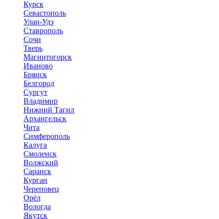
Курск
Севастополь
Улан-Удэ
Ставрополь
Сочи
Тверь
Магнитогорск
Иваново
Брянск
Белгород
Сургут
Владимир
Нижний Тагил
Архангельск
Чита
Симферополь
Калуга
Смоленск
Волжский
Саранск
Курган
Череповец
Орёл
Вологда
Якутск