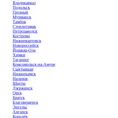
Владикавказ
Подольск
Грозный
Мурманск
Тамбов
Стерлитамак
Петрозаводск
Кострома
Нижневартовск
Новороссийск
Йошкар-Ола
Химки
Таганрог
Комсомольск-на-Амуре
Сыктывкар
Нижнекамск
Нальчик
Шахты
Дзержинск
Орск
Братск
Благовещенск
Энгельс
Ангарск
Королёв