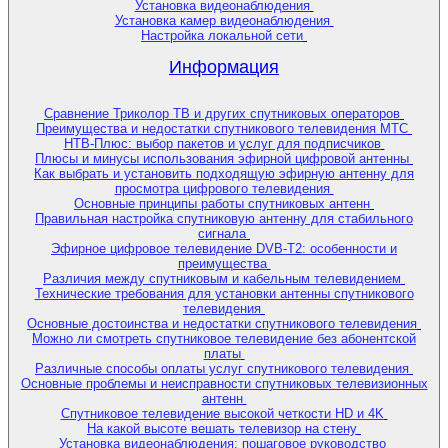
Установка видеонаблюдения
Установка камер видеонаблюдения
Настройка локальной сети
Информация
Сравнение Триколор ТВ и других спутниковых операторов
Преимущества и недостатки спутникового телевидения МТС
НТВ-Плюс: выбор пакетов и услуг для подписчиков
Плюсы и минусы использования эфирной цифровой антенны
Как выбрать и установить подходящую эфирную антенну для
просмотра цифрового телевидения
Основные принципы работы спутниковых антенн
Правильная настройка спутниковую антенну для стабильного
сигнала
Эфирное цифровое телевидение DVB-T2: особенности и
преимущества
Различия между спутниковым и кабельным телевидением
Технические требования для установки антенны спутникового
телевидения
Основные достоинства и недостатки спутникового телевидения
Можно ли смотреть спутниковое телевидение без абонентской
платы
Различные способы оплаты услуг спутникового телевидения
Основные проблемы и неисправности спутниковых телевизионных
антенн
Спутниковое телевидение высокой четкости HD и 4K
На какой высоте вешать телевизор на стену
Установка видеонаблюдения: пошаговое руководство