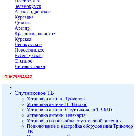
Нефтекумск
Зеленокумск
Александровское
Курсавка
Дивное
Арзгир
Красногвардейское
Курская
Левокумское
Новоселицкое
Ессентукская
Степное
Летняя Ставка
+79675554547
Спутниковое ТВ
Установка антенн Триколор
Установка антенн НТВ плюс
Установка антенн Спутникового ТВ МТС
Установка антенн Телекарта
Установка и настройка спутниковой антенны
Подключение и настройка оборудования Триколор
ТВ