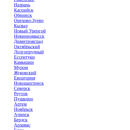
Назрань
Каспийск
Обнинск
Орехово-Зуево
Кызыл
Новый Уренгой
Невинномысск
Димитровград
Октябрьский
Долгопрудный
Ессентуки
Камышин
Муром
Жуковский
Евпатория
Новошахтинск
Северск
Реутов
Пушкино
Артем
Ноябрьск
Ачинск
Бердск
Арзамас