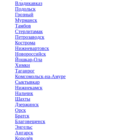
Владикавказ
Подольск
Грозный
Мурманск
Тамбов
Стерлитамак
Петрозаводск
Кострома
Нижневартовск
Новороссийск
Йошкар-Ола
Химки
Таганрог
Комсомольск-на-Амуре
Сыктывкар
Нижнекамск
Нальчик
Шахты
Дзержинск
Орск
Братск
Благовещенск
Энгельс
Ангарск
Королёв