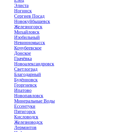
Елец
Элиста
Ногинск
Сергиев Посад
Новокуйбышевск
Железногорск
Михайловск
Изобильный
Невинномысск
Кочубеевское
Донское
Грачёвка
Новоалександровск
Светлоград
Благодарный
Будённовск
Георгиевск
Ипатово
Новопавловск
Минеральные Воды
Ессентуки
Пятигорск
Кисловодск
Железноводск
Лермонтов