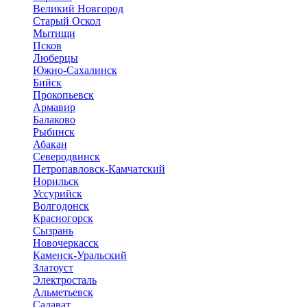
Великий Новгород
Старый Оскол
Мытищи
Псков
Люберцы
Южно-Сахалинск
Бийск
Прокопьевск
Армавир
Балаково
Рыбинск
Абакан
Северодвинск
Петропавловск-Камчатский
Норильск
Уссурийск
Волгодонск
Красногорск
Сызрань
Новочеркасск
Каменск-Уральский
Златоуст
Электросталь
Альметьевск
Салават