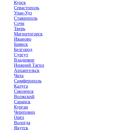
Курск
Севастополь
Улан-Удэ
Ставрополь
Сочи
Тверь
Магнитогорск
Иваново
Брянск
Белгород
Сургут
Владимир
Нижний Тагил
Архангельск
Чита
Симферополь
Калуга
Смоленск
Волжский
Саранск
Курган
Череповец
Орёл
Вологда
Якутск