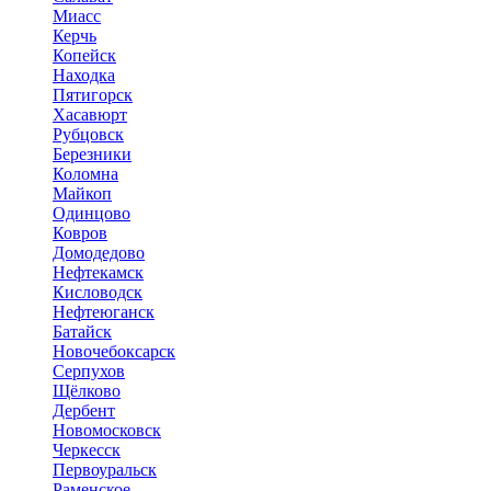
Миасс
Керчь
Копейск
Находка
Пятигорск
Хасавюрт
Рубцовск
Березники
Коломна
Майкоп
Одинцово
Ковров
Домодедово
Нефтекамск
Кисловодск
Нефтеюганск
Батайск
Новочебоксарск
Серпухов
Щёлково
Дербент
Новомосковск
Черкесск
Первоуральск
Раменское