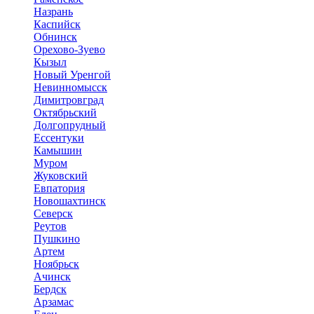
Назрань
Каспийск
Обнинск
Орехово-Зуево
Кызыл
Новый Уренгой
Невинномысск
Димитровград
Октябрьский
Долгопрудный
Ессентуки
Камышин
Муром
Жуковский
Евпатория
Новошахтинск
Северск
Реутов
Пушкино
Артем
Ноябрьск
Ачинск
Бердск
Арзамас