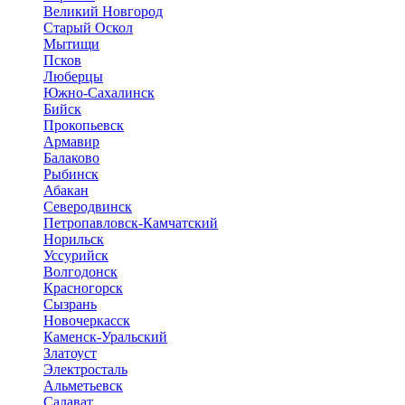
Великий Новгород
Старый Оскол
Мытищи
Псков
Люберцы
Южно-Сахалинск
Бийск
Прокопьевск
Армавир
Балаково
Рыбинск
Абакан
Северодвинск
Петропавловск-Камчатский
Норильск
Уссурийск
Волгодонск
Красногорск
Сызрань
Новочеркасск
Каменск-Уральский
Златоуст
Электросталь
Альметьевск
Салават