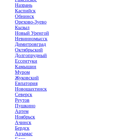
Назрань
Каспийск
Обнинск
Орехово-Зуево
Кызыл
Новый Уренгой
Невинномысск
Димитровград
Октябрьский
Долгопрудный
Ессентуки
Камышин
Муром
Жуковский
Евпатория
Новошахтинск
Северск
Реутов
Пушкино
Артем
Ноябрьск
Ачинск
Бердск
Арзамас