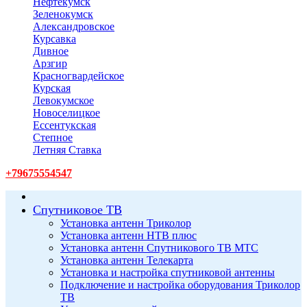
Нефтекумск
Зеленокумск
Александровское
Курсавка
Дивное
Арзгир
Красногвардейское
Курская
Левокумское
Новоселицкое
Ессентукская
Степное
Летняя Ставка
+79675554547
Спутниковое ТВ
Установка антенн Триколор
Установка антенн НТВ плюс
Установка антенн Спутникового ТВ МТС
Установка антенн Телекарта
Установка и настройка спутниковой антенны
Подключение и настройка оборудования Триколор
ТВ