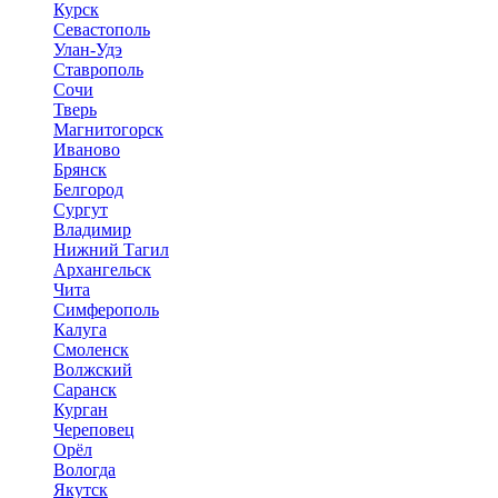
Курск
Севастополь
Улан-Удэ
Ставрополь
Сочи
Тверь
Магнитогорск
Иваново
Брянск
Белгород
Сургут
Владимир
Нижний Тагил
Архангельск
Чита
Симферополь
Калуга
Смоленск
Волжский
Саранск
Курган
Череповец
Орёл
Вологда
Якутск