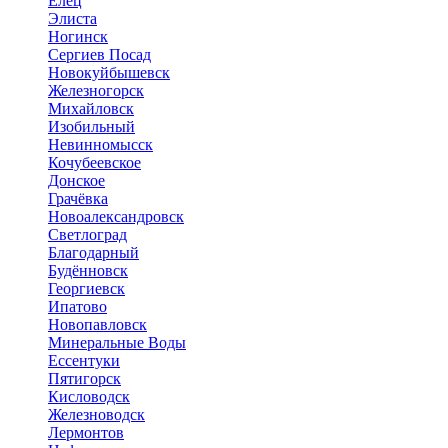
Елец
Элиста
Ногинск
Сергиев Посад
Новокуйбышевск
Железногорск
Михайловск
Изобильный
Невинномысск
Кочубеевское
Донское
Грачёвка
Новоалександровск
Светлоград
Благодарный
Будённовск
Георгиевск
Ипатово
Новопавловск
Минеральные Воды
Ессентуки
Пятигорск
Кисловодск
Железноводск
Лермонтов