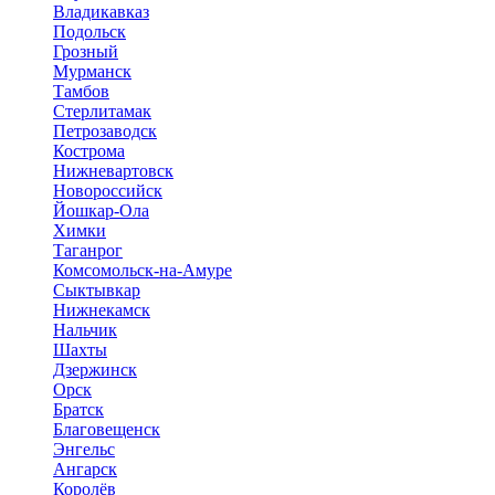
Владикавказ
Подольск
Грозный
Мурманск
Тамбов
Стерлитамак
Петрозаводск
Кострома
Нижневартовск
Новороссийск
Йошкар-Ола
Химки
Таганрог
Комсомольск-на-Амуре
Сыктывкар
Нижнекамск
Нальчик
Шахты
Дзержинск
Орск
Братск
Благовещенск
Энгельс
Ангарск
Королёв