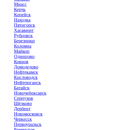
Миасс
Керчь
Копейск
Находка
Пятигорск
Хасавюрт
Рубцовск
Березники
Коломна
Майкоп
Одинцово
Ковров
Домодедово
Нефтекамск
Кисловодск
Нефтеюганск
Батайск
Новочебоксарск
Серпухов
Щёлково
Дербент
Новомосковск
Черкесск
Первоуральск
Раменское