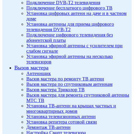
Подключение DVB-T2 телевидения
Подключение бесплатного цифрового ТВ
Установка цифровых антенн на даче и в частном
доме
Установка антенны для приема цифрового
телевидения DVB-T2
Подключение цифрового телевидения без
абонентской платы
Установка эфирной антенны с усилителем при
слабом сигнале
Установка эфирной антенны на несколько
телевизоров
Вызов мастера
Антеннщик
Вызов мастера по ремонту ТВ антенн
Вызов мастера по спутниковым антеннам
Вызов мастера Триколор ТВ
Вызов мастера для ремонта спутниковой антенны
МТС ТВ
Установка ТВ-антенн на крышах частных и
многоквартирных домов
Установка телевизионных антенн
Установка репитера сотовой связи
Демонтаж ТВ-антенн
Настройка Смарт телевизора