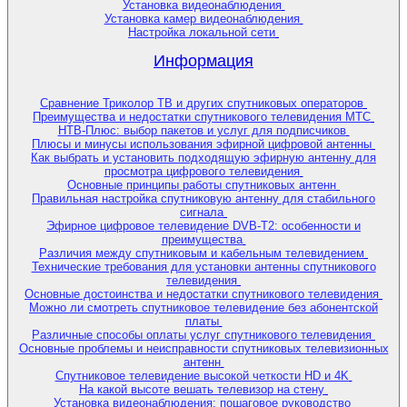
Установка видеонаблюдения
Установка камер видеонаблюдения
Настройка локальной сети
Информация
Сравнение Триколор ТВ и других спутниковых операторов
Преимущества и недостатки спутникового телевидения МТС
НТВ-Плюс: выбор пакетов и услуг для подписчиков
Плюсы и минусы использования эфирной цифровой антенны
Как выбрать и установить подходящую эфирную антенну для
просмотра цифрового телевидения
Основные принципы работы спутниковых антенн
Правильная настройка спутниковую антенну для стабильного
сигнала
Эфирное цифровое телевидение DVB-T2: особенности и
преимущества
Различия между спутниковым и кабельным телевидением
Технические требования для установки антенны спутникового
телевидения
Основные достоинства и недостатки спутникового телевидения
Можно ли смотреть спутниковое телевидение без абонентской
платы
Различные способы оплаты услуг спутникового телевидения
Основные проблемы и неисправности спутниковых телевизионных
антенн
Спутниковое телевидение высокой четкости HD и 4K
На какой высоте вешать телевизор на стену
Установка видеонаблюдения: пошаговое руководство