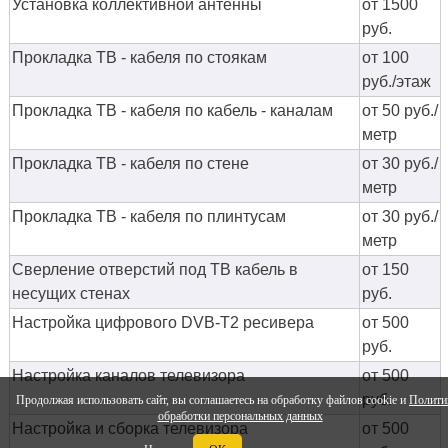
Установка коллективной антенны
от 1500
руб.
Прокладка ТВ - кабеля по стоякам
от 100
руб./этаж
Прокладка ТВ - кабеля по кабель - каналам
от 50 руб./
метр
Прокладка ТВ - кабеля по стене
от 30 руб./
метр
Прокладка ТВ - кабеля по плинтусам
от 30 руб./
метр
Сверление отверстий под ТВ кабель в
от 150
несущих стенах
руб.
Настройка цифрового DVB-T2 ресивера
от 500
руб.
Настройка каналов телевизора
от 500
руб.
Продолжая использовать сайт, вы соглашаетесь на обработку файлов cookie и
Полити
обработки персональных данных
Настройка и сборка телевизора
от 500