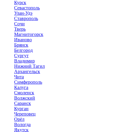
Курск
Севастополь
Улан-Удэ
Ставрополь
Сочи
Тверь
Магнитогорск
Иваново
Брянск
Белгород
Сургут
Владимир
Нижний Тагил
Архангельск
Чита
Симферополь
Калуга
Смоленск
Волжский
Саранск
Курган
Череповец
Орёл
Вологда
Якутск