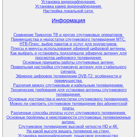
Установка видеонаблюдения
Установка камер видеонаблюдения
Настройка локальной сети
Информация
Сравнение Триколор ТВ и других спутниковых операторов
Преимущества и недостатки спутникового телевидения МТС
НТВ-Плюс: выбор пакетов и услуг для подписчиков
Плюсы и минусы использования эфирной цифровой антенны
Как выбрать и установить подходящую эфирную антенну для
просмотра цифрового телевидения
Основные принципы работы спутниковых антенн
Правильная настройка спутниковую антенну для стабильного
сигнала
Эфирное цифровое телевидение DVB-T2: особенности и
преимущества
Различия между спутниковым и кабельным телевидением
Технические требования для установки антенны спутникового
телевидения
Основные достоинства и недостатки спутникового телевидения
Можно ли смотреть спутниковое телевидение без абонентской
платы
Различные способы оплаты услуг спутникового телевидения
Основные проблемы и неисправности спутниковых телевизионных
антенн
Спутниковое телевидение высокой четкости HD и 4K
На какой высоте вешать телевизор на стену
Установка видеонаблюдения: пошаговое руководство