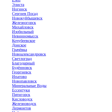
Елец
Элиста
Ногинск
Сергиев Посад
Новокуйбышевск
Железногорск
Михайловск
Изобильный
Невинномысск
Кочубеевское
Донское
Грачёвка
Новоалександровск
Светлоград
Благодарный
Будённовск
Георгиевск
Ипатово
Новопавловск
Минеральные Воды
Ессентуки
Пятигорск
Кисловодск
Железноводск
Лермонтов