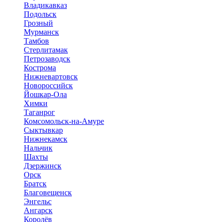
Владикавказ
Подольск
Грозный
Мурманск
Тамбов
Стерлитамак
Петрозаводск
Кострома
Нижневартовск
Новороссийск
Йошкар-Ола
Химки
Таганрог
Комсомольск-на-Амуре
Сыктывкар
Нижнекамск
Нальчик
Шахты
Дзержинск
Орск
Братск
Благовещенск
Энгельс
Ангарск
Королёв