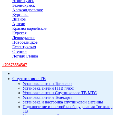
Нефтекумск
Зеленокумск
Александровское
Курсавка
Дивное
Арзгир
Красногвардейское
Курская
Левокумское
Новоселицкое
Ессентукская
Степное
Летняя Ставка
+79675554547
Спутниковое ТВ
Установка антенн Триколор
Установка антенн НТВ плюс
Установка антенн Спутникового ТВ МТС
Установка антенн Телекарта
Установка и настройка спутниковой антенны
Подключение и настройка оборудования Триколор
ТВ