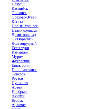
Назрань
Каспийск
Обнинск
Орехово-Зуево
Кызыл
Новый Уренгой
Невинномысск
Димитровград
Октябрьский
Долгопрудный
Ессентуки
Камышин
Муром
Жуковский
Евпатория
Новошахтинск
Северск
Реутов
Пушкино
Артем
Ноябрьск
Ачинск
Бердск
Арзамас