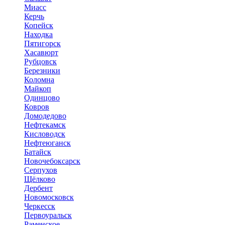
Миасс
Керчь
Копейск
Находка
Пятигорск
Хасавюрт
Рубцовск
Березники
Коломна
Майкоп
Одинцово
Ковров
Домодедово
Нефтекамск
Кисловодск
Нефтеюганск
Батайск
Новочебоксарск
Серпухов
Щёлково
Дербент
Новомосковск
Черкесск
Первоуральск
Раменское