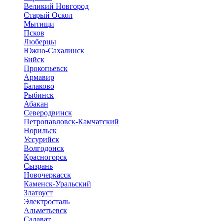
Великий Новгород
Старый Оскол
Мытищи
Псков
Люберцы
Южно-Сахалинск
Бийск
Прокопьевск
Армавир
Балаково
Рыбинск
Абакан
Северодвинск
Петропавловск-Камчатский
Норильск
Уссурийск
Волгодонск
Красногорск
Сызрань
Новочеркасск
Каменск-Уральский
Златоуст
Электросталь
Альметьевск
Салават