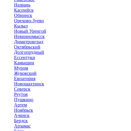
Назрань
Каспийск
Обнинск
Орехово-Зуево
Кызыл
Новый Уренгой
Невинномысск
Димитровград
Октябрьский
Долгопрудный
Ессентуки
Камышин
Муром
Жуковский
Евпатория
Новошахтинск
Северск
Реутов
Пушкино
Артем
Ноябрьск
Ачинск
Бердск
Арзамас