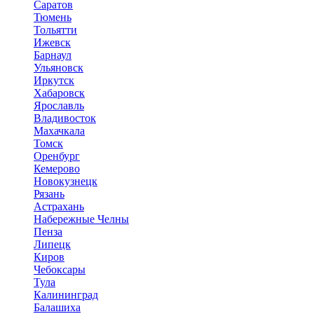
Саратов
Тюмень
Тольятти
Ижевск
Барнаул
Ульяновск
Иркутск
Хабаровск
Ярославль
Владивосток
Махачкала
Томск
Оренбург
Кемерово
Новокузнецк
Рязань
Астрахань
Набережные Челны
Пенза
Липецк
Киров
Чебоксары
Тула
Калининград
Балашиха