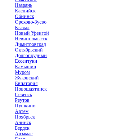
Назрань
Каспийск
Обнинск
Орехово-Зуево
Кызыл
Новый Уренгой
Невинномысск
Димитровград
Октябрьский
Долгопрудный
Ессентуки
Камышин
Муром
Жуковский
Евпатория
Новошахтинск
Северск
Реутов
Пушкино
Артем
Ноябрьск
Ачинск
Бердск
Арзамас