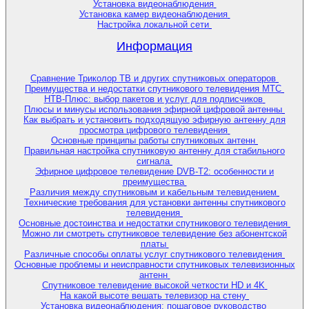
Установка видеонаблюдения
Установка камер видеонаблюдения
Настройка локальной сети
Информация
Сравнение Триколор ТВ и других спутниковых операторов
Преимущества и недостатки спутникового телевидения МТС
НТВ-Плюс: выбор пакетов и услуг для подписчиков
Плюсы и минусы использования эфирной цифровой антенны
Как выбрать и установить подходящую эфирную антенну для
просмотра цифрового телевидения
Основные принципы работы спутниковых антенн
Правильная настройка спутниковую антенну для стабильного
сигнала
Эфирное цифровое телевидение DVB-T2: особенности и
преимущества
Различия между спутниковым и кабельным телевидением
Технические требования для установки антенны спутникового
телевидения
Основные достоинства и недостатки спутникового телевидения
Можно ли смотреть спутниковое телевидение без абонентской
платы
Различные способы оплаты услуг спутникового телевидения
Основные проблемы и неисправности спутниковых телевизионных
антенн
Спутниковое телевидение высокой четкости HD и 4K
На какой высоте вешать телевизор на стену
Установка видеонаблюдения: пошаговое руководство