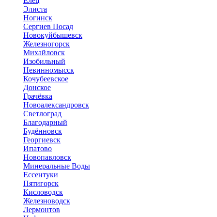
Елец
Элиста
Ногинск
Сергиев Посад
Новокуйбышевск
Железногорск
Михайловск
Изобильный
Невинномысск
Кочубеевское
Донское
Грачёвка
Новоалександровск
Светлоград
Благодарный
Будённовск
Георгиевск
Ипатово
Новопавловск
Минеральные Воды
Ессентуки
Пятигорск
Кисловодск
Железноводск
Лермонтов