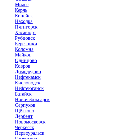
Миасс
Керчь
Копейск
Находка
Пятигорск
Хасавюрт
Рубцовск
Березники
Коломна
Майкоп
Одинцово
Ковров
Домодедово
Нефтекамск
Кисловодск
Нефтеюганск
Батайск
Новочебоксарск
Серпухов
Щёлково
Дербент
Новомосковск
Черкесск
Первоуральск
Раменское