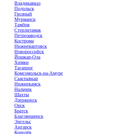
Владикавказ
Подольск
Грозный
Мурманск
Тамбов
Стерлитамак
Петрозаводск
Кострома
Нижневартовск
Новороссийск
Йошкар-Ола
Химки
Таганрог
Комсомольск-на-Амуре
Сыктывкар
Нижнекамск
Нальчик
Шахты
Дзержинск
Орск
Братск
Благовещенск
Энгельс
Ангарск
Королёв