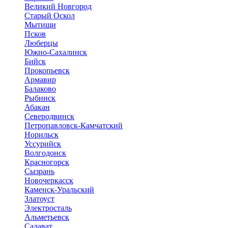
Великий Новгород
Старый Оскол
Мытищи
Псков
Люберцы
Южно-Сахалинск
Бийск
Прокопьевск
Армавир
Балаково
Рыбинск
Абакан
Северодвинск
Петропавловск-Камчатский
Норильск
Уссурийск
Волгодонск
Красногорск
Сызрань
Новочеркасск
Каменск-Уральский
Златоуст
Электросталь
Альметьевск
Салават