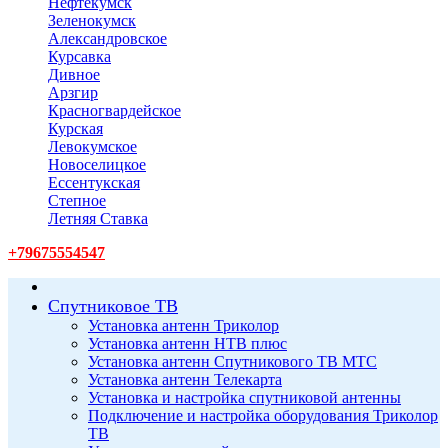
Нефтекумск
Зеленокумск
Александровское
Курсавка
Дивное
Арзгир
Красногвардейское
Курская
Левокумское
Новоселицкое
Ессентукская
Степное
Летняя Ставка
+79675554547
Спутниковое ТВ
Установка антенн Триколор
Установка антенн НТВ плюс
Установка антенн Спутникового ТВ МТС
Установка антенн Телекарта
Установка и настройка спутниковой антенны
Подключение и настройка оборудования Триколор
ТВ