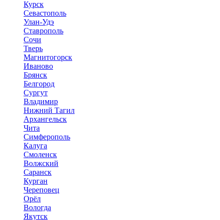
Курск
Севастополь
Улан-Удэ
Ставрополь
Сочи
Тверь
Магнитогорск
Иваново
Брянск
Белгород
Сургут
Владимир
Нижний Тагил
Архангельск
Чита
Симферополь
Калуга
Смоленск
Волжский
Саранск
Курган
Череповец
Орёл
Вологда
Якутск