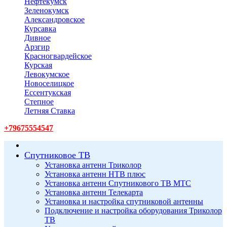
Нефтекумск
Зеленокумск
Александровское
Курсавка
Дивное
Арзгир
Красногвардейское
Курская
Левокумское
Новоселицкое
Ессентукская
Степное
Летняя Ставка
+79675554547
Спутниковое ТВ
Установка антенн Триколор
Установка антенн НТВ плюс
Установка антенн Спутникового ТВ МТС
Установка антенн Телекарта
Установка и настройка спутниковой антенны
Подключение и настройка оборудования Триколор
ТВ