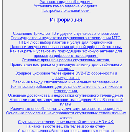
Установка видеонаблюдения
Установка камер видеонаблюдения
Настройка локальной сети
Информация
Сравнение Триколор ТВ и других спутниковых операторов
Преимущества и недостатки спутникового телевидения МТС
НТВ-Плюс: выбор пакетов и услуг для подписчиков
Плюсы и минусы использования эфирной цифровой антенны
Как выбрать и установить подходящую эфирную антенну для
просмотра цифрового телевидения
Основные принципы работы спутниковых антенн
Правильная настройка спутниковую антенну для стабильного
сигнала
Эфирное цифровое телевидение DVB-T2: особенности и
преимущества
Различия между спутниковым и кабельным телевидением
Технические требования для установки антенны спутникового
телевидения
Основные достоинства и недостатки спутникового телевидения
Можно ли смотреть спутниковое телевидение без абонентской
платы
Различные способы оплаты услуг спутникового телевидения
Основные проблемы и неисправности спутниковых телевизионных
антенн
Спутниковое телевидение высокой четкости HD и 4K
На какой высоте вешать телевизор на стену
Установка видеонаблюдения: пошаговое руководство