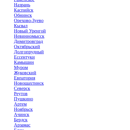
Назрань
Каспийск
Обнинск
Орехово-Зуево
Кызыл
Новый Уренгой
Невинномысск
Димитровград
Октябрьский
Долгопрудный
Ессентуки
Камышин
Муром
Жуковский
Евпатория
Новошахтинск
Северск
Реутов
Пушкино
Артем
Ноябрьск
Ачинск
Бердск
Арзамас