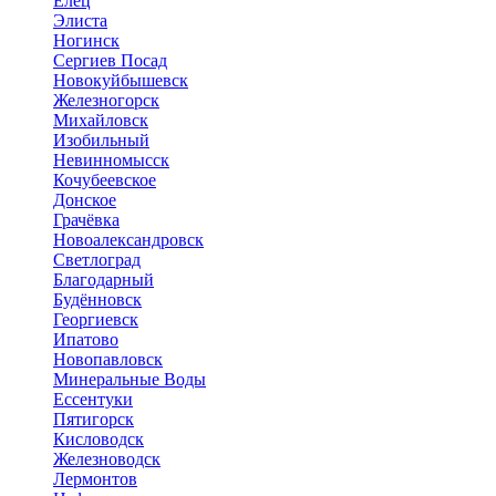
Елец
Элиста
Ногинск
Сергиев Посад
Новокуйбышевск
Железногорск
Михайловск
Изобильный
Невинномысск
Кочубеевское
Донское
Грачёвка
Новоалександровск
Светлоград
Благодарный
Будённовск
Георгиевск
Ипатово
Новопавловск
Минеральные Воды
Ессентуки
Пятигорск
Кисловодск
Железноводск
Лермонтов