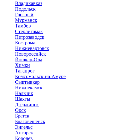
Владикавказ
Подольск
Грозный
Мурманск
Тамбов
Стерлитамак
Петрозаводск
Кострома
Нижневартовск
Новороссийск
Йошкар-Ола
Химки
Таганрог
Комсомольск-на-Амуре
Сыктывкар
Нижнекамск
Нальчик
Шахты
Дзержинск
Орск
Братск
Благовещенск
Энгельс
Ангарск
Королёв