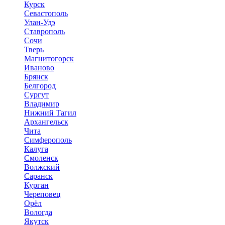
Курск
Севастополь
Улан-Удэ
Ставрополь
Сочи
Тверь
Магнитогорск
Иваново
Брянск
Белгород
Сургут
Владимир
Нижний Тагил
Архангельск
Чита
Симферополь
Калуга
Смоленск
Волжский
Саранск
Курган
Череповец
Орёл
Вологда
Якутск