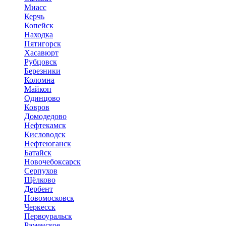
Миасс
Керчь
Копейск
Находка
Пятигорск
Хасавюрт
Рубцовск
Березники
Коломна
Майкоп
Одинцово
Ковров
Домодедово
Нефтекамск
Кисловодск
Нефтеюганск
Батайск
Новочебоксарск
Серпухов
Щёлково
Дербент
Новомосковск
Черкесск
Первоуральск
Раменское