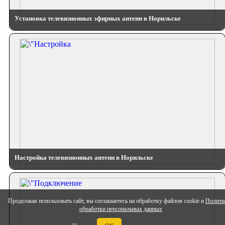
Установка телевизионных эфирных антенн в Норильске
Настройка телевизионных антенн в Норильске
Продолжая использовать сайт, вы соглашаетесь на обработку файлов cookie и
Полити
обработки персональных данных