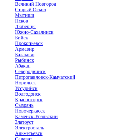
Великий Новгород
Старый Оскол
Мытищи
Псков
Люберцы
Южно-Сахалинск
Бийск
Прокопьевск
Армавир
Балаково
Рыбинск
Абакан
Северодвинск
Петропавловск-Камчатский
Норильск
Уссурийск
Волгодонск
Красногорск
Сызрань
Новочеркасск
Каменск-Уральский
Златоуст
Электросталь
Альметьевск
Салават